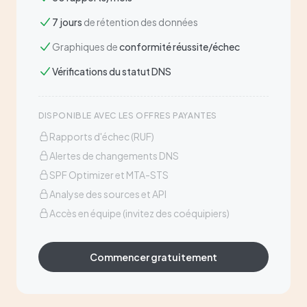
7 jours
de rétention des données
Graphiques de
conformité réussite/échec
Vérifications du statut DNS
DISPONIBLE AVEC LES OFFRES PAYANTES
Rapports d'échec (RUF)
Alertes de changements DNS
SPF Optimizer et MTA-STS
Analyse des sources et API
Accès en équipe (invitez des coéquipiers)
Commencer gratuitement