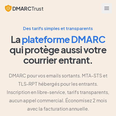
DMARC
Trust
Ouvri
Des tarifs simples et transparents
La
plateforme DMARC
qui protège aussi votre
courrier entrant.
DMARC pour vos emails sortants. MTA-STS et
TLS-RPT hébergés pour les entrants.
Inscription en libre-service, tarifs transparents,
aucun appel commercial. Économisez 2 mois
avec la facturation annuelle.