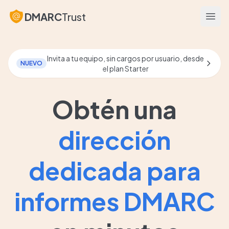
DMARC
Trust
Abrir
Invita a tu equipo, sin cargos por usuario, desde
NUEVO
el plan Starter
Obtén una
dirección
dedicada para
informes DMARC