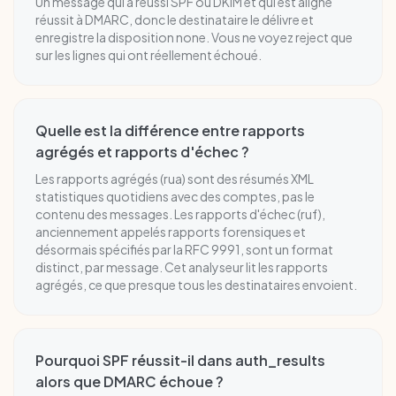
Un message qui a réussi SPF ou DKIM et qui est aligné
réussit à DMARC, donc le destinataire le délivre et
enregistre la disposition none. Vous ne voyez reject que
sur les lignes qui ont réellement échoué.
Quelle est la différence entre rapports
agrégés et rapports d'échec ?
Les rapports agrégés (rua) sont des résumés XML
statistiques quotidiens avec des comptes, pas le
contenu des messages. Les rapports d'échec (ruf),
anciennement appelés rapports forensiques et
désormais spécifiés par la RFC 9991, sont un format
distinct, par message. Cet analyseur lit les rapports
agrégés, ce que presque tous les destinataires envoient.
Pourquoi SPF réussit-il dans auth_results
alors que DMARC échoue ?