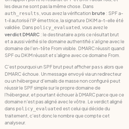
les deux ne sont pas la même chose. Dans
, vous avez la vérification
brute
: SPF a-
auth_results
t-il autorisé l'IP émettrice, la signature DKIM a-t-elle été
validée. Dans
, vous avez le
policy_evaluated
verdict DMARC
: le destinataire a pris ce résultat brut
et a aussi vérifié si le domaine authentifié
s'aligne
avec le
domaine de l'en-tête From visible. DMARC réussit quand
SPF ou DKIM réussit
et
s'aligne avec ce domaine From.
C'est pourquoi un SPF brut peut afficher
alors que
pass
DMARC échoue. Un message envoyé via un redirecteur
ou un hébergeur d'emails de masse non configuré peut
réussir le SPF simple sur le propre domaine de
l'hébergeur, et pourtant échouer à DMARC parce que ce
domaine n'est pas aligné avec le vôtre. Le verdict aligné
dans
est celui qui décide du
policy_evaluated
traitement, c'est donc le nombre que compte cet
analyseur.