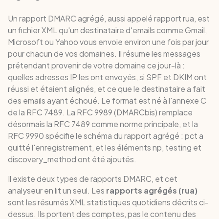
Un rapport DMARC agrégé, aussi appelé rapport rua, est
un fichier XML qu'un destinataire d'emails comme Gmail,
Microsoft ou Yahoo vous envoie environ une fois par jour
pour chacun de vos domaines. Il résume les messages
prétendant provenir de votre domaine ce jour-là :
quelles adresses IP les ont envoyés, si SPF et DKIM ont
réussi et étaient alignés, et ce que le destinataire a fait
des emails ayant échoué. Le format est né à l'annexe C
de la RFC 7489. La RFC 9989 (DMARCbis) remplace
désormais la RFC 7489 comme norme principale, et la
RFC 9990 spécifie le schéma du rapport agrégé : pct a
quitté l'enregistrement, et les éléments np, testing et
discovery_method ont été ajoutés.
Il existe deux types de rapports DMARC, et cet
analyseur en lit un seul. Les
rapports agrégés (rua)
sont les résumés XML statistiques quotidiens décrits ci-
dessus. Ils portent des comptes, pas le contenu des