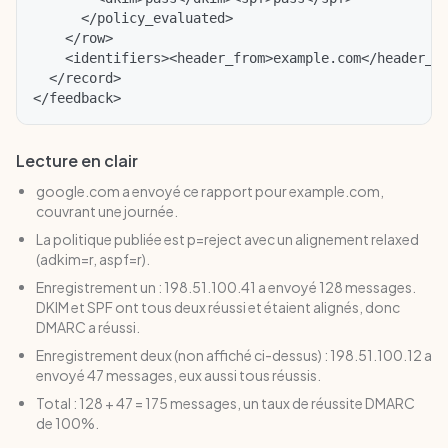
      </policy_evaluated>

    </row>

    <identifiers><header_from>example.com</header_fr
  </record>

Lecture en clair
google.com a envoyé ce rapport pour example.com,
couvrant une journée.
La politique publiée est p=reject avec un alignement relaxed
(adkim=r, aspf=r).
Enregistrement un : 198.51.100.41 a envoyé 128 messages.
DKIM et SPF ont tous deux réussi et étaient alignés, donc
DMARC a réussi.
Enregistrement deux (non affiché ci-dessus) : 198.51.100.12 a
envoyé 47 messages, eux aussi tous réussis.
Total : 128 + 47 = 175 messages, un taux de réussite DMARC
de 100%.