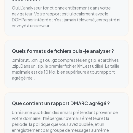
Oui. L'analyseur fonctionne entièrement dans votre
navigateur. Votre rapport est lu localement avec le
DOMParser intégré et n'est jamais téléversé, enregistré ni
envoyé à un serveur.
Quels formats de fichiers puis-je analyser ?
.xml brut, .xml.gz ou .gz compressés en gzip, et archives
.zip. Dans un .zip, le premier fichier XML est utilisé. La taille
maximale est de 10 Mo, bien supérieure à tout rapport
agrégé réel.
Que contient un rapport DMARC agrégé ?
Un résumé quotidien des emails prétendant provenir de
votre domaine : l'hébergeur d'emails émetteur et la
période, la politique que vous avez publiée, et un
enregistrement par groupe de messages au même