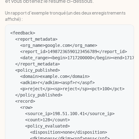
et vous obtenez le résumé ci-dessous.
Un rapport d'exemple tronqué (un des deux enregistrements
affiché) :
<feedback>

  <report_metadata>

    <org_name>google.com</org_name>

    <report_id>14987236590123456789</report_id>

    <date_range><begin>1717200000</begin><end>171728
  </report_metadata>

  <policy_published>

    <domain>example.com</domain>

    <adkim>r</adkim><aspf>r</aspf>

    <p>reject</p><sp>reject</sp><pct>100</pct>

  </policy_published>

  <record>

    <row>

      <source_ip>198.51.100.41</source_ip>

      <count>128</count>

      <policy_evaluated>

        <disposition>none</disposition>

        <dkim>pass</dkim><spf>pass</spf>
