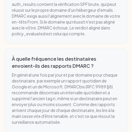
auth_results contient la vérification SPF brute, qui peut
réussir sur le propre domaine d'un hébergeur d'emails.
DMARC exige aussi l'alignement avec le domaine de votre
en-tête From. Si le domaine qui réussit n'est pas aligné
avec le vôtre, DMARC échoue. Le verdict aligné dans
policy_evaluated est celui qui compte.
À quelle fréquence les destinataires
envoient-ils des rapports DMARC ?
En général une fois par jour et par domaine pour chaque
destinataire, par exemple un rapport quotidien de
Google et un de Microsoft. DMARCbis (RFC 9989 §8)
recommande désormais un intervalle quotidien et a
supprimé l'ancien tag ri, même si un destinataire peut en
envoyer plus ou moins souvent. Comme des rapports
arrivent chaque jour de chaque destinataire, les lire à la
main cesse vite d'être tenable, et c'est ce que résout la
surveillance automatisée.