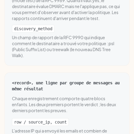
(mode test) de la RFC 9989. Quand il vaut yes, le
destinataire évalue DMARC mais ne l'applique pas, ce qui
vous permet d'observer avant d'activer la politique. Les
rapports continuent d'arriver pendant le test.
discovery_method
Un champ de rapport de la RFC 9990 qui indique
comment le destinataire a trouvé votre politique : psl
(Public Suffix List) ou treewalk (le nouveau DNS Tree
Walk).
<record>, une ligne par groupe de messages au
même résultat
Chaque enregistrement comporte quatre blocs
enfants. Les deux premiers portent le verdict ; les deux
derniers portent les preuves.
row / source_ip, count
L'adresse IP qui a envoyé les emails et combien de