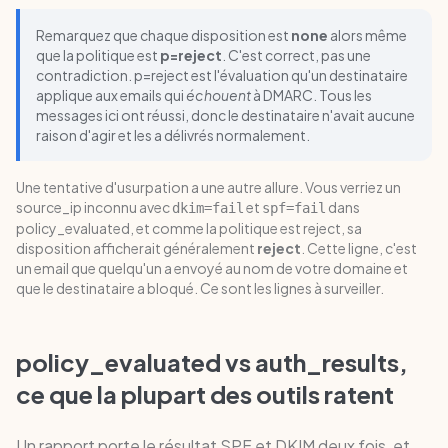
Remarquez que chaque disposition est
none
alors même
que la politique est
p=reject
. C'est correct, pas une
contradiction. p=reject est l'évaluation qu'un destinataire
applique aux emails qui
échouent
à DMARC. Tous les
messages ici ont réussi, donc le destinataire n'avait aucune
raison d'agir et les a délivrés normalement.
Une tentative d'usurpation a une autre allure. Vous verriez un
source_ip inconnu avec
et
dans
dkim=fail
spf=fail
policy_evaluated, et comme la politique est reject, sa
disposition afficherait généralement
reject
. Cette ligne, c'est
un email que quelqu'un a envoyé au nom de votre domaine et
que le destinataire a bloqué. Ce sont les lignes à surveiller.
policy_evaluated vs auth_results,
ce que la plupart des outils ratent
Un rapport porte le résultat SPF et DKIM deux fois, et