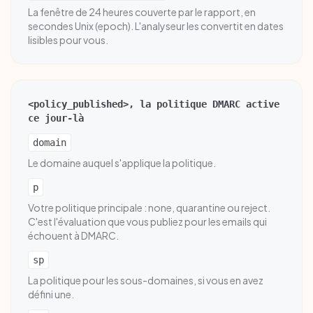
La fenêtre de 24 heures couverte par le rapport, en
secondes Unix (epoch). L'analyseur les convertit en dates
lisibles pour vous.
<policy_published>, la politique DMARC active
ce jour-là
domain
Le domaine auquel s'applique la politique.
p
Votre politique principale : none, quarantine ou reject.
C'est l'évaluation que vous publiez pour les emails qui
échouent à DMARC.
sp
La politique pour les sous-domaines, si vous en avez
défini une.