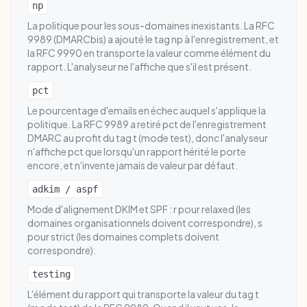
np
La politique pour les sous-domaines inexistants. La RFC
9989 (DMARCbis) a ajouté le tag np à l'enregistrement, et
la RFC 9990 en transporte la valeur comme élément du
rapport. L'analyseur ne l'affiche que s'il est présent.
pct
Le pourcentage d'emails en échec auquel s'applique la
politique. La RFC 9989 a retiré pct de l'enregistrement
DMARC au profit du tag t (mode test), donc l'analyseur
n'affiche pct que lorsqu'un rapport hérité le porte
encore, et n'invente jamais de valeur par défaut.
adkim / aspf
Mode d'alignement DKIM et SPF : r pour relaxed (les
domaines organisationnels doivent correspondre), s
pour strict (les domaines complets doivent
correspondre).
testing
L'élément du rapport qui transporte la valeur du tag t