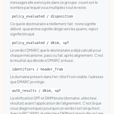
messages elle a envoyés dans ce groupe. count est le
nombre par lequel vous multipliez tout le reste.
policy_evaluated / disposition
Ce que le destinataire a réellement fait : none signifie
délivré, quarantine signifie dirigé vers les spams, reject
signifie bloqué.
policy_evaluated / dkim, spf
Le verdict DMARC que le destinataire a déjà calculé pour
chaque mécanisme, pass ou fail, après alignement. C'est
le résultat qui décide si DMARC a réussi.
identifiers / header_from
Le domaine présent dans l'en-tête From visible, l'adresse
que DMARC protège.
auth_results / dkim, spf
La vérification SPF et DKIM brute (domaine, sélecteur,
résultat) avant l'application de l'alignement. C'est là que
vous diagnostiquez pourquoi un verdict est tel qu'il est.
Avec la RFC 9990, le sélecteur DKIM est requis dès qu'une