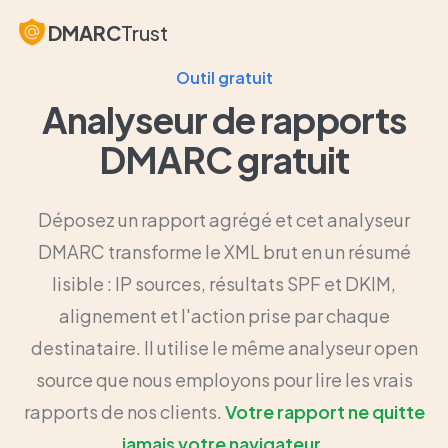
DMARC
Trust
Outil gratuit
Analyseur de rapports
DMARC gratuit
Déposez un rapport agrégé et cet analyseur
DMARC transforme le XML brut en un résumé
lisible : IP sources, résultats SPF et DKIM,
alignement et l'action prise par chaque
destinataire. Il utilise le même analyseur open
source que nous employons pour lire les vrais
rapports de nos clients.
Votre rapport ne quitte
jamais votre navigateur.